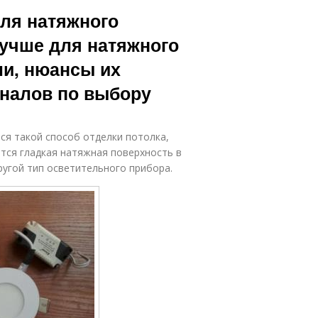
Лампы для
Энергосберегающие
для натяжного
помещений
лампы
лучше для натяжного
и, нюансы их
Безопасные
ны на лампы
лампы
налов по выбору
ся такой способ отделки потолка,
ется гладкая натяжная поверхность в
угой тип осветительного прибора.