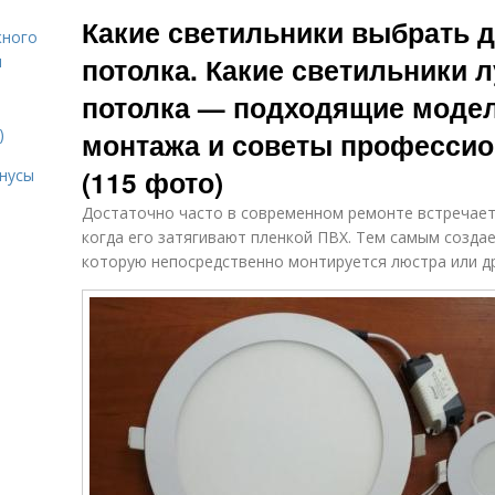
Лампы для
Светодиодная
Какие светильники выбрать 
комнаты
люстра
жного
потолка. Какие светильники 
я
потолка — подходящие модел
Галогенные
Лампы с
Це
лампы
цоколем
)
монтажа и советы профессио
(115 фото)
нусы
Достаточно часто в современном ремонте встречает
когда его затягивают пленкой ПВХ. Тем самым созда
которую непосредственно монтируется люстра или др