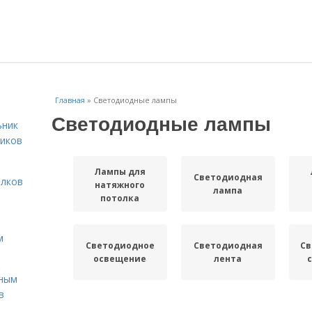
Главная
»
Светодиодные лампы
Светодиодные лампы
ьник
ников
Лампы для
Светодиодная
олков
натяжного
лампа
потолка
м
Светодиодное
Светодиодная
Св
освещение
лента
жным
в