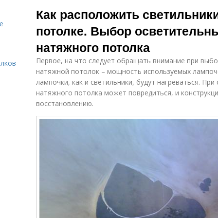
Потолок в
Точечные
Как расположить светильник
спальне
светильники
е
потолке. Выбор осветительн
натяжного потолка
Светильники в
Л
Потолок в зале
условиях
Первое, на что следует обращать внимание при выб
олков
натяжной потолок – мощность используемых лампоче
лампочки, как и светильники, будут нагреваться. Пр
натяжного потолка может повредиться, и конструкц
Цены на
Расстояние
точечные
между
с
восстановлению.
светильники
точечными
с
светильниками
Спальни с
Потолок с
низким
люстрой
с
потолком
Светильники
Лампы для
для натяжного
натяжных
потолка
потолков