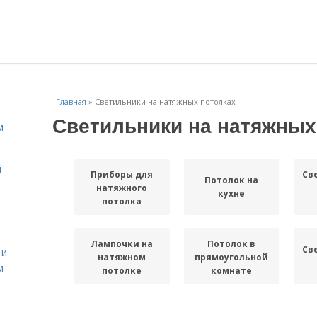
Главная
»
Светильники на натяжных потолках
Светильники на натяжных
м
й
Приборы для
Св
Потолок на
натяжного
кухне
потолка
Лампочки на
Потолок в
Св
 и
натяжном
прямоугольной
м
потолке
комнате