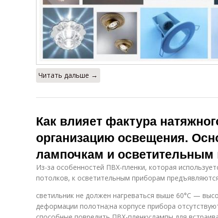
Читать дальше →
Как влияет фактура натяжног
организацию освещения. Осн
лампочкам и осветительным
Из-за особенностей ПВХ-пленки, которая использует
потолков, к осветительным приборам предъявляютс
светильник не должен нагреваться выше 60°С — выс
деформации полотна;на корпусе прибора отсутствуют
способные повредить ПВХ-пленку;лампы для встраи