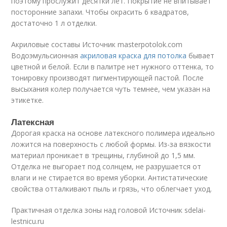
поэтому прослужит десятки лет. Покрытие не впитывает
посторонние запахи. Чтобы окрасить 6 квадратов,
достаточно 1 л отделки.
Акриловые составы Источник masterpotolok.com
Водоэмульсионная
акриловая краска для потолка
бывает
цветной и белой. Если в палитре нет нужного оттенка, то
тонировку производят пигментирующей пастой. После
высыхания колер получается чуть темнее, чем указан на
этикетке.
Латексная
Дорогая краска на основе латексного полимера идеально
ложится на поверхность с любой формы. Из-за вязкости
материал проникает в трещины, глубиной до 1,5 мм.
Отделка не выгорает под солнцем, не разрушается от
влаги и не стирается во время уборки. Антистатические
свойства отталкивают пыль и грязь, что облегчает уход.
Практичная отделка зоны над головой Источник sdelai-
lestnicu.ru