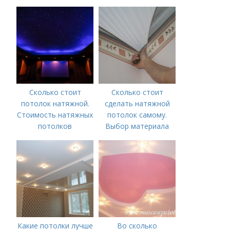
на установку
натяжных потолков в
Москве в 2019-2020
г.?
Сколько стоит
Сколько стоит
потолок натяжной.
сделать натяжной
Стоимость натяжных
потолок самому.
потолков
Выбор материала
для потолка
Какие потолки лучше
Во сколько