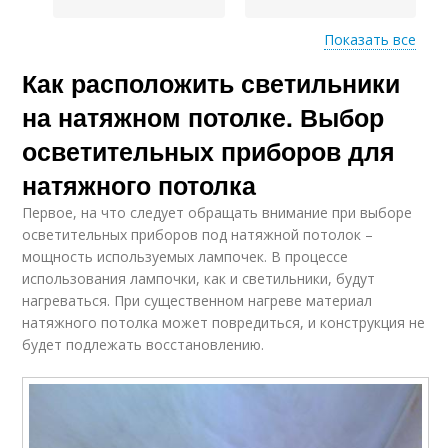
Показать все
Потолок в
Как расположить светильники
Светильники на
прямоугольной
натяжных потолках
комнате
на натяжном потолке. Выбор
осветительных приборов для
натяжного потолка
Светильники на
Потолок в спальне
потолке
Первое, на что следует обращать внимание при выборе
осветительных приборов под натяжной потолок –
мощность используемых лампочек. В процессе
использования лампочки, как и светильники, будут
нагреваться. При существенном нагреве материал
Потолок в коридоре
Натяжной потолок
натяжного потолка может повредиться, и конструкция не
будет подлежать восстановлению.
Лампочки на потолке
Потолок в зале