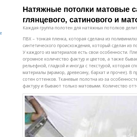
Матовые
Потолок в зале
Натяжные потолки матовые с
потолки
глянцевого, сатинового и мат
Каждая группа полотен для натяжных потолков делит
е
ПВХ – тонкая пленка, которая сделана из поливинилх
синтетического происхождения, который сделан из п
У каждого из материалов есть свои особенности. Пл
огромное количество фактур и цветов, а также быва
рельефной, гладкой и иногда с текстурой, которая с
материалы (мрамор, древесину, бархат и прочее). В 
сотен оттенков. Тканевые полотна из-за особеннос
фактуру и бывают только матовыми. Количество отт