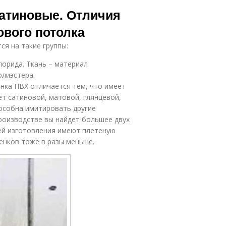
Потолки с
Сатиновая
атиновые. Отличия
рисунком
поверхность
ового потолка
ся на такие группы:
лорида. Ткань – материал
олиэстера.
енка ПВХ отличается тем, что имеет
ет сатиновой, матовой, глянцевой,
пособна имитировать другие
производстве вы найдет большее двух
тей изготовления имеют плетеную
енков тоже в разы меньше.