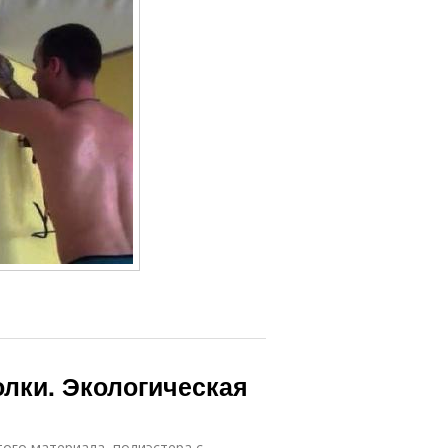
лки. Экологическая
того материала, полиэстера с