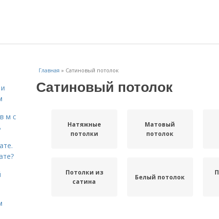
Главная
»
Сатиновый потолок
Сатиновый потолок
 и
м
в м с
Натяжные
Матовый
ь
потолки
потолок
ате.
ате?
Потолки из
П
й
Белый потолок
сатина
м