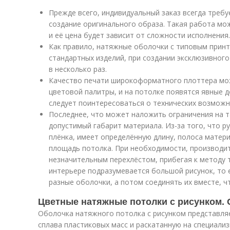
Прежде всего, индивидуальный заказ всегда требу
создание оригинального образа. Такая работа мож
и её цена будет зависит от сложности исполнения.
Как правило, натяжные оболочки с типовым принто
стандартных изделий, при создании эксклюзивног
в несколько раз.
Качество печати широкоформатного плоттера мо
цветовой палитры, и на потолке появятся явные 
следует поинтересоваться о технических возможн
Последнее, что может наложить ограничения на т
допустимый габарит материала. Из-за того, что р
плёнка, имеет определённую длину, полоса матер
площадь потолка. При необходимости, производит
незначительным перехлёстом, прибегая к методу т
интерьере подразумевается большой рисунок, то 
разные оболочки, а потом соединять их вместе, ч
Цветные натяжные потолки с рисунком.
Оболочка натяжного потолка с рисунком представляе
сплава пластиковых масс и раскатанную на специали