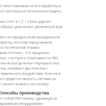
ет много времени на его обработку и
ет растянуться на несколько недель,
м стоят в 1,5 – 2 раза дороже
о образа, цена может увеличиться ещё
жет не передать всей насыщенности
дефекты, поэтому перед заказом
остях печатной техники.
акие потолки – это предельно
улон, с которого отматывается ПВХ
иала не всегда может перекрыть всю
ель склеивает два полотна с
ермического воздействия. Если же в
его придётся наносить частями на
то может вызвать нестыковку.
 Способы производства
т собой ПВХ пленку, сделанную из
зированном оборудовании –