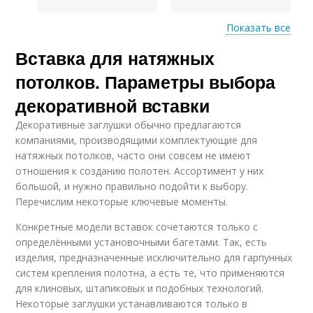
Показать все
Вставка для натяжных
Образная вставка
Натяжные потолки
потолков. Параметры выбора
декоративной вставки
Декоративные заглушки обычно предлагаются
Декоративные
Цветная вставка
компаниями, производящими комплектующие для
вставки
натяжных потолков, часто они совсем не имеют
отношения к созданию полотен. Ассортимент у них
большой, и нужно правильно подойти к выбору.
Перечислим некоторые ключевые моменты.
Потолки в розницу
Потолки в москве
Конкретные модели вставок сочетаются только с
определёнными установочными багетами. Так, есть
изделия, предназначенные исключительно для гарпунных
систем крепления полотна, а есть те, что применяются
для клиновых, штапиковых и подобных технологий.
Некоторые заглушки устанавливаются только в