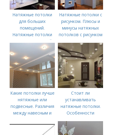
Натяжные потолки
Натяжные потолки с
для больших
рисунком. Плюсы и
помещений.
минусы натяжных
Натяжные потолки
потолков с рисунком
для зала: красивый
дизайн гостиной
Какие потолки лучше
Стоит ли
нятяжные или
устанавливать
подвесные. Различия
натяжные потолки.
между навесным и
Особенности
натяжным потолком