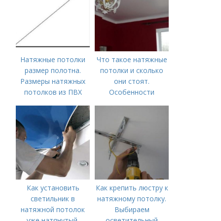
Натяжные потолки
Что такое натяжные
размер полотна.
потолки и сколько
Размеры натяжных
они стоят.
потолков из ПВХ
Особенности
Как установить
Как крепить люстру к
светильник в
натяжному потолку.
натяжной потолок
Выбираем
уже натянутый.
осветительный