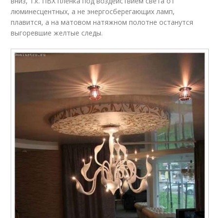
вниз, т.к. ПВХ пленка под воздействием света от
люминесцентных, а не энергосберегающих ламп,
плавится, а на матовом натяжном полотне останутся
выгоревшие желтые следы.