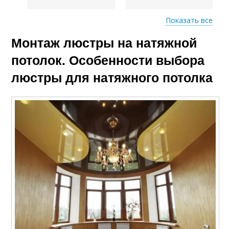
Показать все
Люстры на
Монтаж люстры на натяжной
Люстры на натяжные
пластиковую
потолок
закладную
потолок. Особенности выбора
люстры для натяжного потолка
Потолок с
Прибор для натяжных
применением
потолков