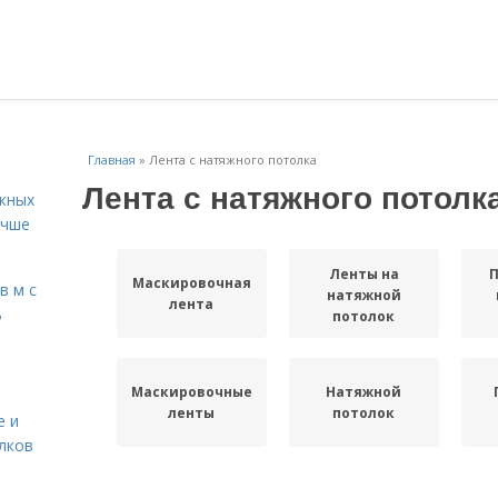
Главная
»
Лента с натяжного потолка
Лента с натяжного потолк
жных
учше
Ленты на
П
Маскировочная
в м с
натяжной
лента
ь
потолок
Маскировочные
Натяжной
ленты
потолок
е и
лков
Цены на