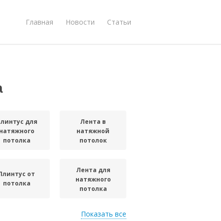
Главная
Новости
Статьи
а
линтус для
Лента в
натяжного
натяжной
потолка
потолок
Лента для
Плинтус от
натяжного
потолка
потолка
Показать все