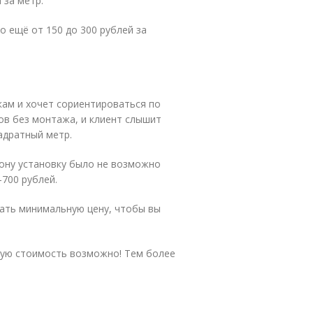
 за метр.
 ещё от 150 до 300 рублей за
кам и хочет сориентироваться по
ов без монтажа, и клиент слышит
вадратный метр.
фону установку было не возможно
-700 рублей.
дать минимальную цену, чтобы вы
ную стоимость возможно! Тем более