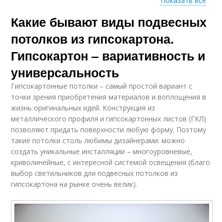
Показать все
Какие бывают виды подвесных
Современные
Потолки в квартире
потолки
потолков из гипсокартона.
Гипсокартон – вариативность и
универсальность
Потолок в квартире
Цены на дизайн
Гипсокартонные потолки – самый простой вариант с
точки зрения приобретения материалов и воплощения в
жизнь оригинальных идей. Конструкция из
металлического профиля и гипсокартонных листов (ГКЛ)
позволяют придать поверхности любую форму. Поэтому
Натяжные потолки
Потолки в гостиной и
такие потолки столь любимы дизайнерами: можно
создать уникальные инсталляции – многоуровневые,
криволинейные, с интересной системой освещения (благо
выбор светильников для подвесных потолков из
Освещение на
Потолок с
гипсокартона на рынке очень велик).
потолке
орнаментом