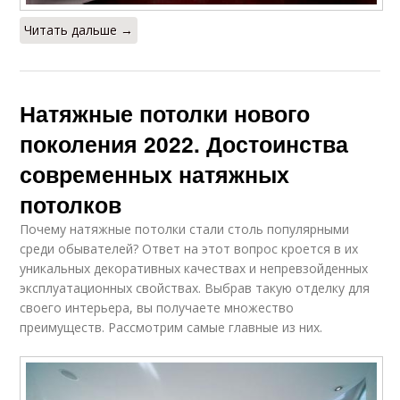
натяжного потолка
Читать дальше →
Профиль для
Потолки до или
натяжных потолков
Натяжные потолки нового
поколения 2022. Достоинства
современных натяжных
Потолки в розницу
Потолки с описанием
потолков
Почему натяжные потолки стали столь популярными
среди обывателей? Ответ на этот вопрос кроется в их
уникальных декоративных качествах и непревзойденных
Потолки с
Потолки по
эксплуатационных свойствах. Выбрав такую отделку для
подсветкой
материалу
своего интерьера, вы получаете множество
преимуществ. Рассмотрим самые главные из них.
Многоуровневые
Потолки в дизайне
потолки