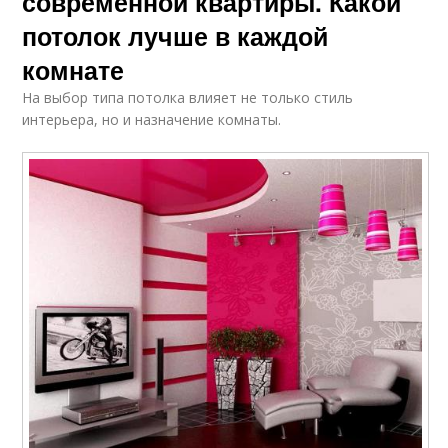
современной квартиры. Какой
Материал для
Потолок в спальню
натяжных потолков
потолок лучше в каждой
комнате
На выбор типа потолка влияет не только стиль
Линии на натяжном
интерьера, но и назначение комнаты.
Модные потолки
потолке
Потолки на кухне
Потолок на кухне
Потолок из пвх-
Потолок в квартиру
пленки
Профиль для
Теневой потолок