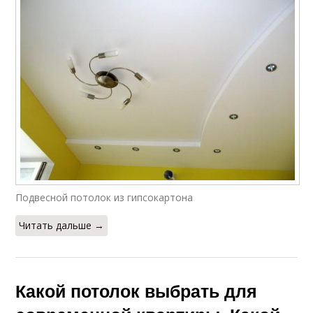
Футуристичный
Потолок с подсветкой
потолок
Потолок с узором
Бетонный потолок
Цены на натяжной
Белый потолок
потолок
Подвесной потолок из гипсокартона
Читать дальше →
Полотна для
Натяжной потолок
натяжных потолков
Какой потолок выбрать для