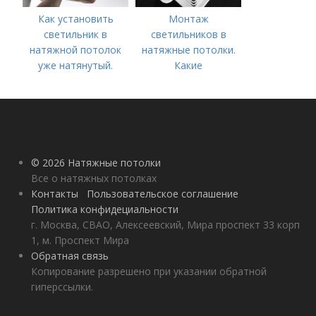
Как установить
Монтаж
светильник в
светильников в
натяжной потолок
натяжные потолки.
уже натянутый.
Какие
Сложности решения
комплектующие
задачи
потребуются?
© 2026 Натяжные потолки
Все о натяжных потолках
Контакты
Пользовательское соглашение
Политика конфидециальности
г. Москва, СВАО, Алексеевский, Мира проспект 33 корп
1, м. Проспект Мира
Обратная связь
Копирование разрешено при указании обратной
гиперссылки.