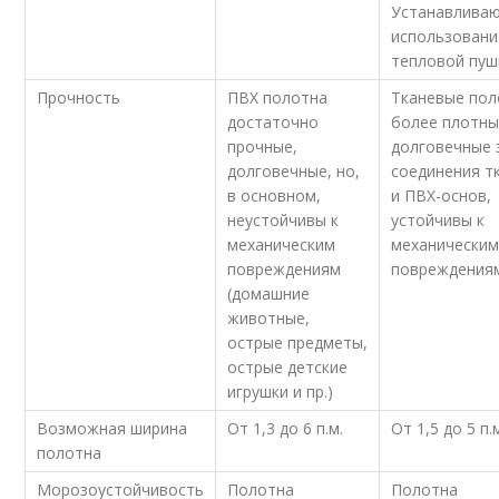
Устанавливаю
использовани
тепловой пуш
Прочность
ПВХ полотна
Тканевые пол
достаточно
более плотны
прочные,
долговечные 
долговечные, но,
соединения т
в основном,
и ПВХ-основ,
неустойчивы к
устойчивы к
механическим
механически
повреждениям
повреждения
(домашние
животные,
острые предметы,
острые детские
игрушки и пр.)
Возможная ширина
От 1,3 до 6 п.м.
От 1,5 до 5 п.
полотна
Морозоустойчивость
Полотна
Полотна