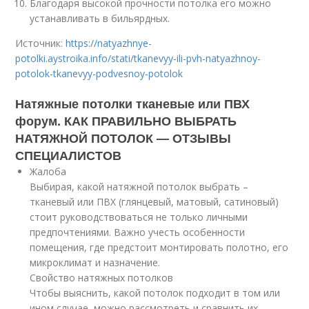
Благодаря высокой прочности потолка его можно
устанавливать в бильярдных.
Источник:
https://natyazhnye-
potolki.aystroika.info/stati/tkanevyy-ili-pvh-natyazhnoy-
potolok-tkanevyy-podvesnoy-potolok
Натяжные потолки тканевые или ПВХ
форум. КАК ПРАВИЛЬНО ВЫБРАТЬ
НАТЯЖНОЙ ПОТОЛОК — ОТЗЫВЫ
СПЕЦИАЛИСТОВ
Жалоба
Выбирая, какой натяжной потолок выбрать –
тканевый или ПВХ (глянцевый, матовый, сатиновый)
стоит руководствоваться не только личными
предпочтениями. Важно учесть особенности
помещения, где предстоит монтировать полотно, его
микроклимат и назначение.
Свойство натяжных потолков
Чтобы выяснить, какой потолок подходит в том или
ином случае, можно рассмотреть и сравнить их