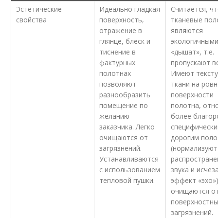
Эстетические
Идеально гладкая
Считается, ч
свойства
поверхность,
тканевые пол
отражение в
являются
глянце, блеск и
экологичными
тиснение в
«дышат», т.е.
фактурных
пропускают в
полотнах
Имеют тексту
позволяют
ткани на ров
разнообразить
поверхности
помещение по
полотна, отн
желанию
более благо
заказчика. Легко
специфическ
очищаются от
дорогим пол
загрязнений.
(нормализуют
Устанавливаются
распростране
с использованием
звука и исчез
тепловой пушки.
эффект «эхо»)
очищаются о
поверхностн
загрязнений.