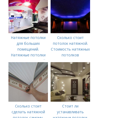
потолка?
Натяжные потолки
Сколько стоит
для больших
потолок натяжной.
помещений.
Стоимость натяжных
Натяжные потолки
потолков
для зала: красивый
дизайн гостиной
Сколько стоит
Стоит ли
сделать натяжной
устанавливать
потолок самому.
натяжные потолки.