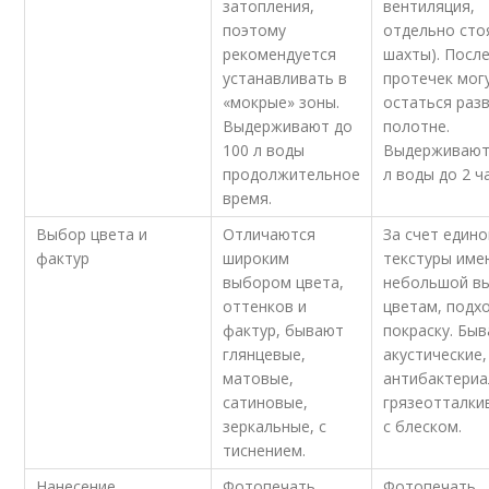
затопления,
вентиляция,
поэтому
отдельно ст
рекомендуется
шахты). Посл
устанавливать в
протечек мог
«мокрые» зоны.
остаться раз
Выдерживают до
полотне.
100 л воды
Выдерживают
продолжительное
л воды до 2 ч
время.
Выбор цвета и
Отличаются
За счет едино
фактур
широким
текстуры име
выбором цвета,
небольшой в
оттенков и
цветам, подх
фактур, бывают
покраску. Бы
глянцевые,
акустические,
матовые,
антибактериа
сатиновые,
грязеотталки
зеркальные, с
с блеском.
тиснением.
Нанесение
Фотопечать
Фотопечать