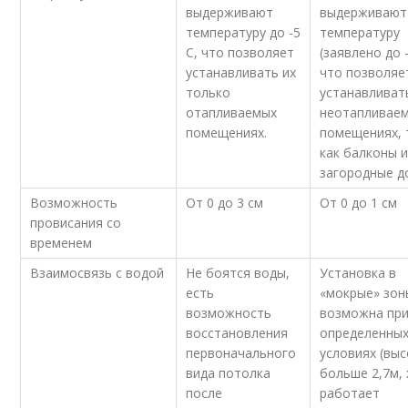
выдерживают
выдерживают
температуру до -5
температуру
С, что позволяет
(заявлено до -
устанавливать их
что позволяе
только
устанавливать
отапливаемых
неотапливае
помещениях.
помещениях, 
как балконы 
загородные д
Возможность
От 0 до 3 см
От 0 до 1 см
провисания со
временем
Взаимосвязь с водой
Не боятся воды,
Установка в
есть
«мокрые» зон
возможность
возможна пр
восстановления
определенны
первоначального
условиях (вы
вида потолка
больше 2,7м,
после
работает