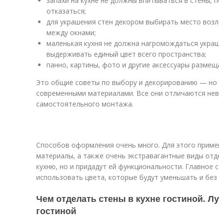
запахи на кухне не должны впитываться в стены, 
отказаться;
для украшения стен декором выбирать место возле
между окнами;
маленькая кухня не должна нагромождаться укра
выдерживать единый цвет всего пространства;
панно, картины, фото и другие аксессуары размеща
Это общие советы по выбору и декорированию — но 
современными материалами. Все они отличаются не
самостоятельного монтажа.
Способов оформления очень много. Для этого приме
материалы, а также очень экстравагантные виды отд
кухню, но и придадут ей функциональности. Главное с
использовать цвета, которые будут уменьшать и без
Чем отделать стены в кухне гостиной. Л
гостиной