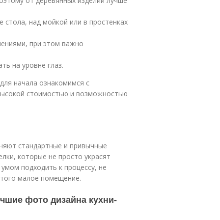
поэтому от деревянных изделий лучше
 стола, над мойкой или в простенках
шениями, при этом важно
ть на уровне глаз.
для начала ознакомимся с
высокой стоимостью и возможностью
няют стандартные и привычные
елки, которые не просто украсят
 умом подходить к процессу, не
 того малое помещение.
учшие фото дизайна кухни-