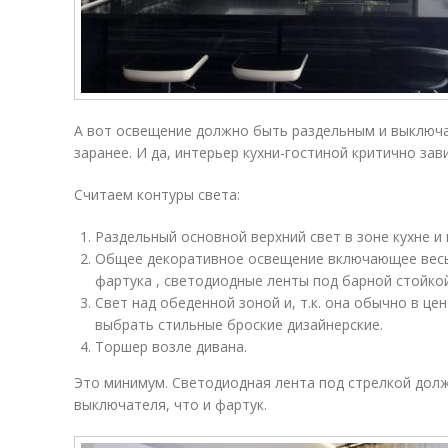
А вот освещение должно быть раздельным и выключ
заранее. И да, интерьер кухни-гостиной критично зав
Считаем контуры света:
Раздельный основной верхний свет в зоне кухне и 
Общее декоративное освещение включающее весь
фартука , светодиодные ленты под барной стойкой
Свет над обеденной зоной и, т.к. она обычно в це
выбрать стильные броские дизайнерские.
Торшер возле дивана.
Это минимум. Светодиодная лента под стрелкой долж
выключателя, что и фартук.