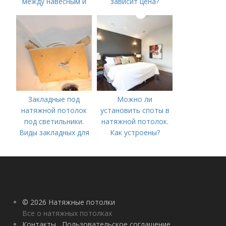
между навесным и
зависит цена?
натяжным потолком
Закладные под
Можно ли
натяжной потолок
установить споты в
под светильники.
натяжной потолок.
Виды закладных для
Как устроены?
светильников в
натяжной потолок
© 2026 Натяжные потолки
Все о натяжных потолках
Контакты
Пользовательское соглашение