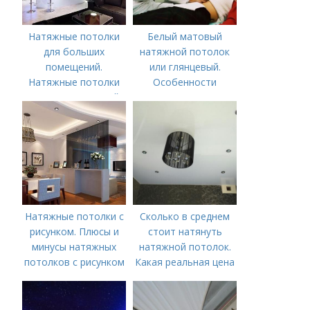
Натяжные потолки
Белый матовый
для больших
натяжной потолок
помещений.
или глянцевый.
Натяжные потолки
Особенности
для зала: красивый
натяжного потолка
дизайн гостиной
из ПВХ с глянцевым
эффектом
Натяжные потолки с
Сколько в среднем
рисунком. Плюсы и
стоит натянуть
минусы натяжных
натяжной потолок.
потолков с рисунком
Какая реальная цена
на установку
натяжных потолков в
Москве в 2019-2020