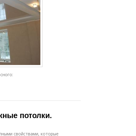
сного:
жные потолки.
пными свойствами, которые