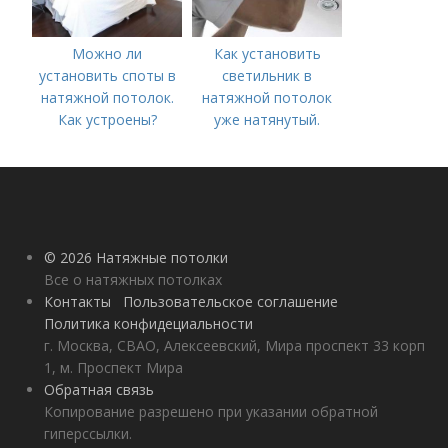
Можно ли
Как установить
установить споты в
светильник в
натяжной потолок.
натяжной потолок
Как устроены?
уже натянутый.
Сложности решения
задачи
© 2026 Натяжные потолки
Все о натяжных потолках
Контакты
Пользовательское соглашение
Политика конфидециальности
г. Москва, СВАО, Алексеевский, Мира проспект 33 корп
1, м. Проспект Мира
Обратная связь
Копирование разрешено при указании обратной
гиперссылки.