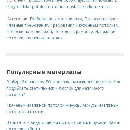
Источник:
https://natyazhnye-potolki.aystroika.info/stati/iz-
chego-sdelat-potolok-na-kuhne-obshchie-rekomendacii
Категории:
Требования к материалам
,
Потолок на кухне
,
Главные требования
,
Требования к кухонным потолкам
,
Потолки на маленькой
,
Потолок к ремонту
,
Натяжной
потолок
,
Тканевый потолок
Популярные материалы
Выбирайте люстру ДО монтажа натяжного потолка. Как
подобрать светильники и люстру для натяжного
потолка?
Тканевый натяжной потолок минусы. Минусы натяжных
потолков из ткани
Варианты и виды отделки потолка своими руками. Какой
потолок выбрать