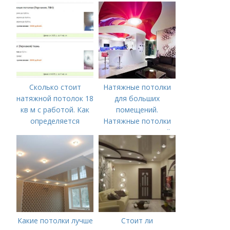
для натяжного
потолка?
Сколько стоит
Натяжные потолки
натяжной потолок 18
для больших
кв м с работой. Как
помещений.
определяется
Натяжные потолки
стоимость
для зала: красивый
дизайн гостиной
Какие потолки лучше
Стоит ли