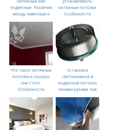
нятяжные или
устанавливать
подвесные. Различия
натяжные потолки.
между навесным и
Особенности
натяжным потолком
Что такое натяжные
Установка
потолки и сколько
светильников в
они стоят.
подвесной потолок
Особенности
своими руками. Как
установить точечные
светильники в
гипсокартон?