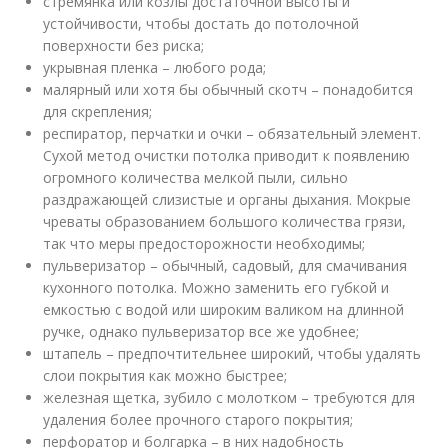
стремянка или козлы достаточной высоты и
устойчивости, чтобы достать до потолочной
поверхности без риска;
укрывная пленка – любого рода;
малярный или хотя бы обычный скотч – понадобится
для скрепления;
респиратор, перчатки и очки – обязательный элемент.
Сухой метод очистки потолка приводит к появлению
огромного количества мелкой пыли, сильно
раздражающей слизистые и органы дыхания. Мокрые
чреваты образованием большого количества грязи,
так что меры предосторожности необходимы;
пульверизатор – обычный, садовый, для смачивания
кухонного потолка. Можно заменить его губкой и
емкостью с водой или широким валиком на длинной
ручке, однако пульверизатор все же удобнее;
штапель – предпочтительнее широкий, чтобы удалять
слои покрытия как можно быстрее;
железная щетка, зубило с молотком – требуются для
удаления более прочного старого покрытия;
перфоратор и болгарка – в них надобность