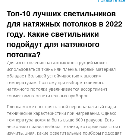
Показать все
Топ-10 лучших светильников
Белая люстра
Современные люстры
для натяжных потолков в 2022
году. Какие светильники
подойдут для натяжного
Люстры в
Люстры в стиле
классическом стиле
потолка?
Для изготовления натяжных конструкций может
использоваться ткань или пленка. Первый материал
обладает большей устойчивостью к высоким
температурам. Поэтому при выборе тканевого
натяжного потолка увеличивается ассортимент
совместимых осветительных приборов.
Пленка может потерять свой первоначальный вид и
технические характеристики при нагревании. Однако
температура должна быть выше 600 градусов. Есть
несколько правил выбора техники, которые вам стоит
изучить. Зная, какие осветительные приборы подходят