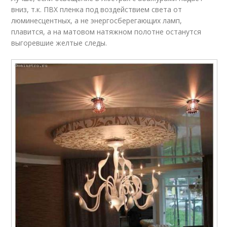
вниз, т.к. ПВХ пленка под воздействием света от
люминесцентных, а не энергосберегающих ламп,
плавится, а на матовом натяжном полотне останутся
выгоревшие желтые следы.