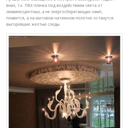
вниз, т.к. ПВХ пленка под воздействием света от
люминесцентных, а не энергосберегающих ламп,
плавится, а на матовом натяжном полотне останутся
выгоревшие желтые следы.