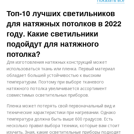
Показать все
Топ-10 лучших светильников
Белая люстра
Люстра к дизайну
для натяжных потолков в 2022
году. Какие светильники
подойдут для натяжного
Люстры в
Современные люстры
классическом стиле
потолка?
Для изготовления натяжных конструкций может
использоваться ткань или пленка. Первый материал
обладает большей устойчивостью к высоким
температурам. Поэтому при выборе тканевого
натяжного потолка увеличивается ассортимент
совместимых осветительных приборов.
Пленка может потерять свой первоначальный вид и
технические характеристики при нагревании. Однако
температура должна быть выше 600 градусов. Есть
несколько правил выбора техники, которые вам стоит
изучить. Зная, какие осветительные приборы подходят