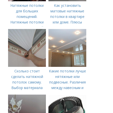
Натяжные потолки
Как установить
для больших
матовые натяжные
помещений.
потолки в квартире
Натяжные потолки
или доме. Плюсы
для зала: красивый
натяжного потолка
дизайн гостиной
Сколько стоит
Какие потолки лучше
сделать натяжной
нятяжные или
потолок самому.
подвесные. Различия
Выбор материала
между навесным и
для потолка
натяжным потолком