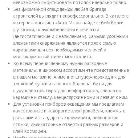
невозможно смонтировать потолок идеально ровно.
Без фирменной спецодежды любая бригада
строителей выглядит непрофессионально. В каталоге
интернет-магазина «Аста М» вы найдете бейсболки,
футболки, полукомбинизоны и перчатки
(антистатические и с напылением). Самыми удобными
элементами снаряжения являются пояс с семью
карманами для вех необходимых мелочей и
многокарманный жилет монтажника.
Ко всему перечисленному нужны расходные
материалы, в широком ассортименте представленные
в нашем магазине. А именно: штуцер-переходник для
тепловой пушки и газового баллона, биты для
шуруповертов, буры для перфораторов, сверла по
керамике и стеклу, канцелярские ножи и лезвия к ним.
Для установки приборов освещения мы предлагаем
качественные и недорогие электрокабели, клеммы с
рычагами и стандартные клеммники, нейлоновые
стяжки, индикаторные отвертки разных размеров и
клей Космофен.
Чтобы смонтировать натяжное полотно, вам еще