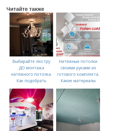
Читайте также
Выбирайте люстру
Натяжные потолки
ДО монтажа
своими руками из
натяжного потолка.
готового комплекта.
Как подобрать
Какие материалы
светильники и
необходимы для
люстру для
монтажа?
натяжного потолка?