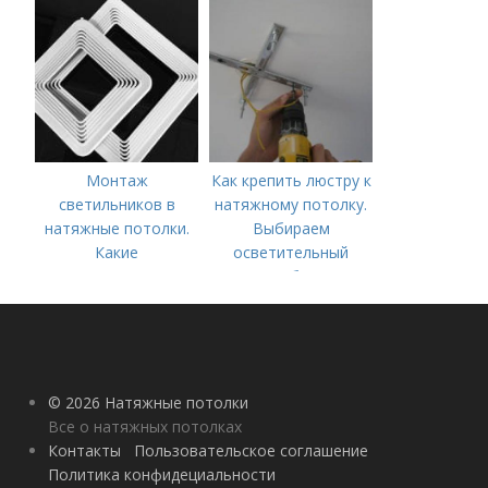
задачи
Монтаж
Как крепить люстру к
светильников в
натяжному потолку.
натяжные потолки.
Выбираем
Какие
осветительный
комплектующие
прибор
потребуются?
© 2026 Натяжные потолки
Все о натяжных потолках
Контакты
Пользовательское соглашение
Политика конфидециальности