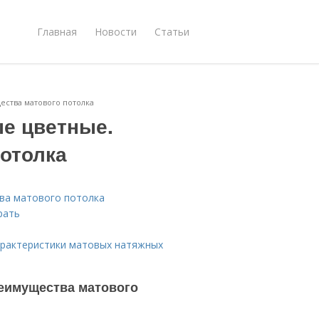
Главная
Новости
Статьи
ства матового потолка
е цветные.
отолка
ва матового потолка
рать
арактеристики матовых натяжных
еимущества матового