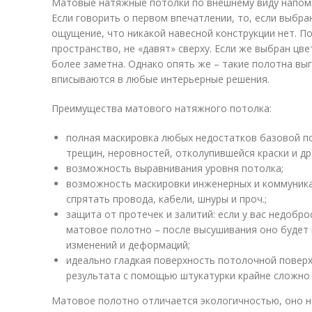
Матовые натяжные потолки по внешнему виду напом
Если говорить о первом впечатлении, то, если выбра
ощущение, что никакой навесной конструкции нет. 
пространство, не «давят» сверху. Если же выбран цв
более заметна. Однако опять же – такие полотна вы
вписываются в любые интерьерные решения.
Преимущества матового натяжного потолка:
полная маскировка любых недостатков базовой п
трещин, неровностей, отколупившейся краски и др.
возможность выравнивания уровня потолка;
возможность маскировки инженерных и коммуник
спрятать провода, кабели, шнуры и проч.;
защита от протечек и залитий: если у вас недобр
матовое полотно – после высушивания оно будет 
изменений и деформаций;
идеально гладкая поверхность потолочной поверх
результата с помощью штукатурки крайне сложно –
Матовое полотно отличается экологичностью, оно н