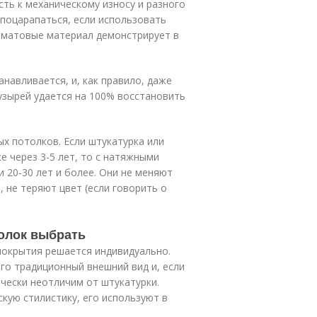
ть к механическому износу и разного
поцарапаться, если использовать
а матовые материал демонстрирует в
навливается, и, как правило, даже
узырей удается на 100% восстановить
х потолков. Если штукатурка или
е через 3-5 лет, то с натяжными
 20-30 лет и более. Они не меняют
, не теряют цвет (если говорить о
олок выбрать
покрытия решается индивидуально.
го традиционный внешний вид и, если
ически неотличим от штукатурки.
кую стилистику, его используют в