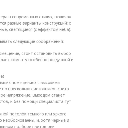
ера в современных стилях, включая
тся разные варианты конструкций: с
ые, светящиеся (с эффектом неба).
тывать следующие соображения:
помещение, стоит остановить выбор
елает комнату особенно воздушной и
net
ольших помещениях с высокими
ет от нескольких источников света
ное напряжение. Выходом станет
тов, и без помощи специалиста тут
жной потолок темного или яркого
о необоснованны, и, хотя черные и
ильном подборе цветов они