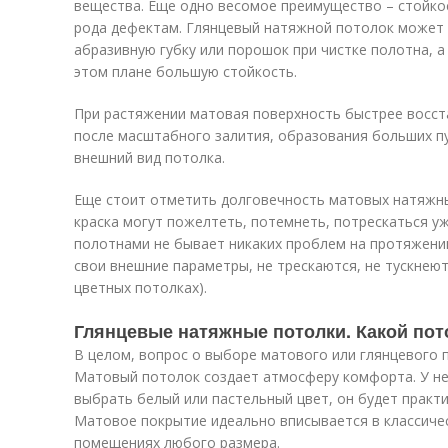
вещества. Еще одно весомое преимущество – стойкос
рода дефектам. Глянцевый натяжной потолок может 
абразивную губку или порошок при чистке полотна, 
этом плане большую стойкость.
При растяжении матовая поверхность быстрее восста
после масштабного залития, образования больших п
внешний вид потолка.
Еще стоит отметить долговечность матовых натяжны
краска могут пожелтеть, потемнеть, потрескаться уж
полотнами не бывает никаких проблем на протяжении
свои внешние параметры, не трескаются, не тускнеют
цветных потолках).
Глянцевые натяжные потолки. Какой пот
В целом, вопрос о выборе матового или глянцевого 
Матовый потолок создает атмосферу комфорта. У не
выбрать белый или пастельный цвет, он будет практ
Матовое покрытие идеально вписывается в классичес
помещениях любого размера.