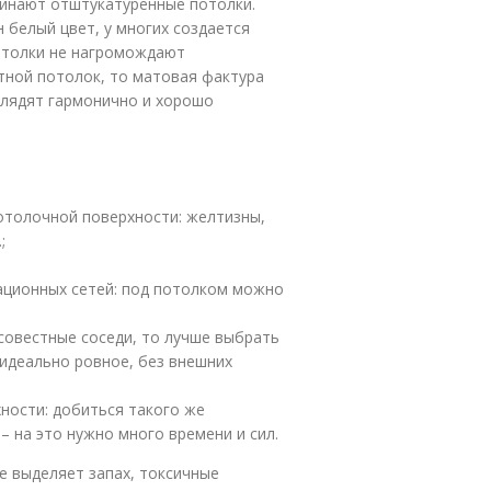
инают отштукатуренные потолки.
н белый цвет, у многих создается
Потолки не нагромождают
етной потолок, то матовая фактура
глядят гармонично и хорошо
отолочной поверхности: желтизны,
;
ационных сетей: под потолком можно
осовестные соседи, то лучше выбрать
идеально ровное, без внешних
ности: добиться такого же
 на это нужно много времени и сил.
е выделяет запах, токсичные