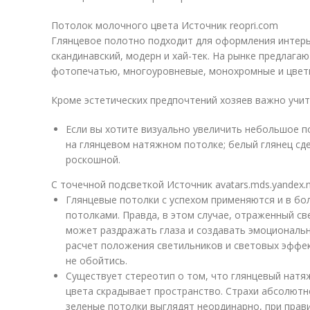
Потолок молочного цвета Источник reopri.com
Глянцевое полотно подходит для оформления интерь
скандинавский, модерн и хай-тек. На рынке предлагаю
фотопечатью, многоуровневые, монохромные и цветн
Кроме эстетических предпочтений хозяев важно учи
Если вы хотите визуально увеличить небольшое 
на глянцевом натяжном потолке; белый глянец сд
роскошной.
С точечной подсветкой Источник avatars.mds.yandex.
Глянцевые потолки с успехом применяются и в б
потолками. Правда, в этом случае, отраженный св
может раздражать глаза и создавать эмоциональ
расчет положения светильников и световых эффек
не обойтись.
Существует стереотип о том, что глянцевый натя
цвета скрадывает пространство. Страхи абсолютн
зеленые потолки выглядят неординарно, при прав