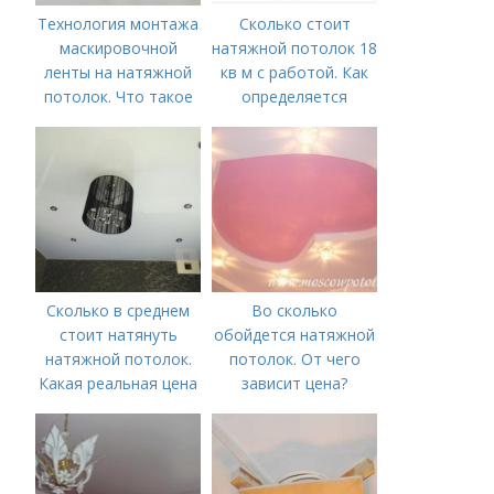
Технология монтажа
Сколько стоит
маскировочной
натяжной потолок 18
ленты на натяжной
кв м с работой. Как
потолок. Что такое
определяется
лента маскировочная
стоимость
для натяжного
потолка?
Сколько в среднем
Во сколько
стоит натянуть
обойдется натяжной
натяжной потолок.
потолок. От чего
Какая реальная цена
зависит цена?
на установку
натяжных потолков в
Москве в 2019-2020
г.?