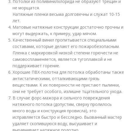
Потолки из поливинилхлорида не образуют трещин и
не морщатся.
Натяжные пленки весьма долговечны и служат 10-15
лет.
Матовые натяжные конструкции достаточно прочны и
могут выдержать, к примеру, удар мячом.
Качественный винил пропитывается специальными
составами, которые делают его пожаробезопасным.
Пленка с маркировкой низкой степени горючести не
самовоспламеняется, является тугоплавкой и не
поддерживает горение.
Хорошие ПВХ-полотна для потолка обработаны также
антистатическими, отталкивающими грязь
веществами. К их поверхности не пристают пылинки,
они не требует особого, излишне тщательного ухода.
В случае форс-мажора и сильного повреждения
натяжного потолка (допустим, сверху пролилось
много воды и конструкция провисла), это
исправляется быстро и бесследно. Вызванный мастер
удаляет скопившуюся воду, высушивает и
выравнивает натяжное полотно.