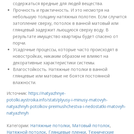
содержаться вредные для людей вещества.
Прочность и практичность. И это несмотря на
небольшую толщину натяжных полотен. Если случится
затопление сверху, потолок в ванной матовый или
глянцевый задержит льющуюся сверху воду. В
результате имущество квартиры будет спасено от
порчи.
Усадочные процессы, которые часто происходят в
новостройках, никаким образом не влияют на
декоративные характеристики системы.
Влагостойкость. Натяжные потолки в ванной
глянцевые или матовые не боятся постоянной
влажности.
Источник:
https://natyazhnye-
potolki.aystroika.info/stati/plyusy-i-minusy-matovyh-
natyazhnyh-potolkov-preimushchestva-i-nedostatki-matovyh-
natyazhnyh
Категории:
Натяжные потолки
,
Матовый потолок
,
Натяжной потолок
,
Глянцевые пленки
,
Технические