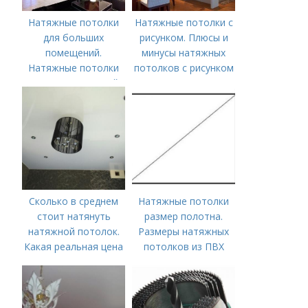
Натяжные потолки
Натяжные потолки с
для больших
рисунком. Плюсы и
помещений.
минусы натяжных
Натяжные потолки
потолков с рисунком
для зала: красивый
дизайн гостиной
Сколько в среднем
Натяжные потолки
стоит натянуть
размер полотна.
натяжной потолок.
Размеры натяжных
Какая реальная цена
потолков из ПВХ
на установку
натяжных потолков в
Москве в 2019-2020
г.?