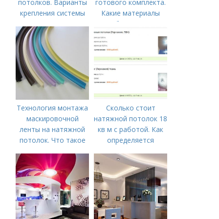
потолков. Варианты
готового комплекта.
крепления системы
Какие материалы
натяжного потолка
необходимы для
монтажа?
Технология монтажа
Сколько стоит
маскировочной
натяжной потолок 18
ленты на натяжной
кв м с работой. Как
потолок. Что такое
определяется
лента маскировочная
стоимость
для натяжного
потолка?