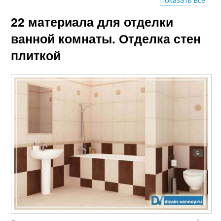
Показать все
Интерьеры с
22 материала для отделки
Дизайнерская
современной
отделка
отделкой
ванной комнаты. Отделка стен
плиткой