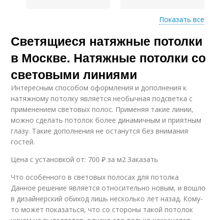
Показать все
Светящиеся натяжные потолки
Светящийся потолок
Натяжной потолок
в Москве. Натяжные потолки со
световыми линиями
Интересным способом оформления и дополнения к
Цены на натяжные
Потолки с установкой
натяжному потолку является необычная подсветка с
потолки
применением световых полос. Применяя такие линии,
можно сделать потолок более динамичным и приятным
глазу. Такие дополнения не останутся без внимания
гостей.
Подсветка по
Потолок с подсветкой
периметру
Цена с установкой от: 700 ₽ за м2 Заказать
Что особенного в световых полосах для потолка
Данное решение является относительно новым, и вошло
Потолок с точечной
в дизайнерский обиход лишь несколько лет назад. Кому-
Фигурный потолок
подсветкой
то может показаться, что со стороны такой потолок