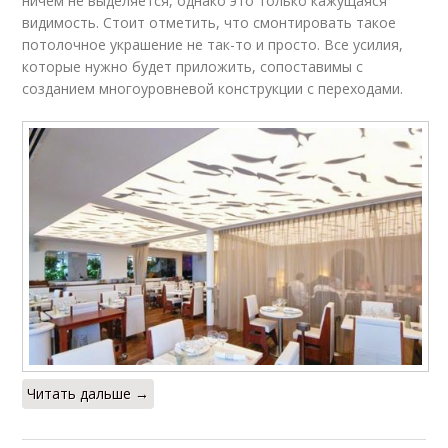
ничем не выделяется, однако это только кажущаяся
видимость. Стоит отметить, что смонтировать такое
потолочное украшение не так-то и просто. Все усилия,
Одноуровневые
которые нужно будет приложить, сопоставимы с
Потолок в интерьере
потолки
созданием многоуровневой конструкции с переходами.
Современные
Модные потолки
потолки
Бетонный потолок
Белый потолок
Потолки из
Читать дальше →
гипсокартона