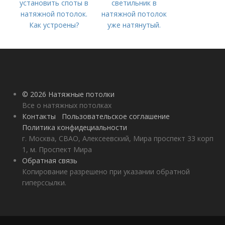
установить споты в
светильник в
натяжной потолок.
натяжной потолок
Как устроены?
уже натянутый.
Сложности решения
задачи
© 2026 Натяжные потолки
Все о натяжных потолках
Контакты
Пользовательское соглашение
Политика конфидециальности
г. Москва, СВАО, Алексеевский, Мира проспект 33 корп
1, м. Проспект Мира
Обратная связь
Копирование разрешено при указании обратной
гиперссылки.