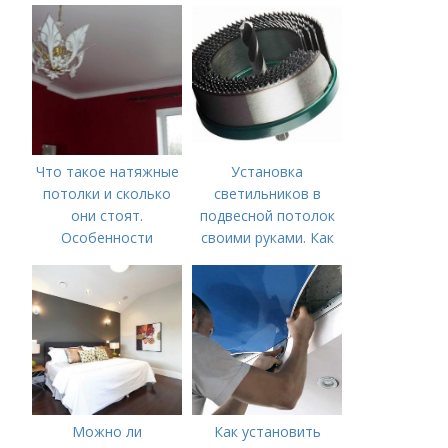
Что такое натяжные
Установка
потолки и сколько
светильников в
они стоят.
подвесной потолок
Особенности
своими руками. Как
установить точечные
светильники в
гипсокартон?
Можно ли
Как установить