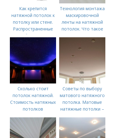
Как крепится
Технология монтажа
натяжной потолок к
маскировочной
потолку или стене.
ленты на натяжной
Распространенные
потолок. Что такое
способы крепления
лента маскировочная
натяжного потолка к
для натяжного
потолку
потолка?
Сколько стоит
Советы по выбору
потолок натяжной.
матового натяжного
Стоимость натяжных
потолка. Матовые
потолков
натяжные потолки –
покупать или
отказаться?