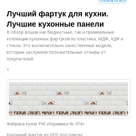
Показать все
Лучший фартук для кухни.
Кухонный фартук
Белый фартук
Лучшие кухонные панели
В обзор вошли как бюджетные, так и премиальные
коллекции кухонных фартуков из пластика, МДФ, ХДФ и
Материалы для
стекла. Это исключительно качественные модели,
Фартуки для кухни
фартука
которые заслужили положительные отзывы от
покупателей.
1
Требования к
Модные фартуки
кухонному фартуку
Фартук на кухне
Кухни на даче
Фабрика кухни РМ «Керамика № 474»
Кухонный фартук из HDF под плитку