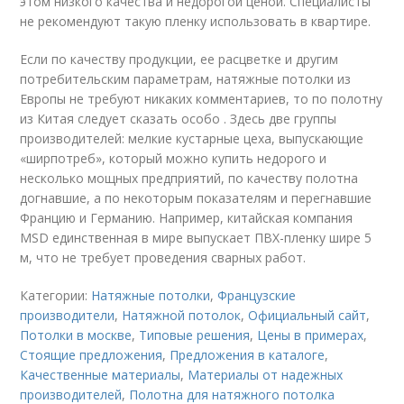
этом низкого качества и недорогой ценой. Специалисты
не рекомендуют такую пленку использовать в квартире.
Если по качеству продукции, ее расцветке и другим
потребительским параметрам, натяжные потолки из
Европы не требуют никаких комментариев, то по полотну
из Китая следует сказать особо . Здесь две группы
производителей: мелкие кустарные цеха, выпускающие
«ширпотреб», который можно купить недорого и
несколько мощных предприятий, по качеству полотна
догнавшие, а по некоторым показателям и перегнавшие
Францию и Германию. Например, китайская компания
MSD единственная в мире выпускает ПВХ-пленку шире 5
м, что не требует проведения сварных работ.
Категории:
Натяжные потолки
,
Французские
производители
,
Натяжной потолок
,
Официальный сайт
,
Потолки в москве
,
Типовые решения
,
Цены в примерах
,
Стоящие предложения
,
Предложения в каталоге
,
Качественные материалы
,
Материалы от надежных
производителей
,
Полотна для натяжного потолка