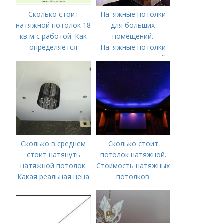
Сколько стоит
Натяжные потолки
натяжной потолок 18
для больших
кв м с работой. Как
помещений.
определяется
Натяжные потолки
стоимость
для зала: красивый
дизайн гостиной
Сколько в среднем
Сколько стоит
стоит натянуть
потолок натяжной.
натяжной потолок.
Стоимость натяжных
Какая реальная цена
потолков
на установку
натяжных потолков в
Москве в 2019-2020
г.?