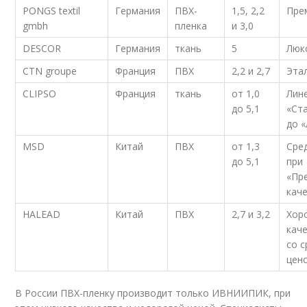
PONGS textil
Германия
ПВХ-
1,5, 2,2
Пре
gmbh
пленка
и 3,0
DESCOR
Германия
ткань
5
Люк
CTN groupe
Франция
ПВХ
2,2 и 2,7
Эта
CLIPSO
Франция
ткань
от 1,0
Лин
до 5,1
«Ст
до 
MSD
Китай
ПВХ
от 1,3
Сре
до 5,1
при
«Пр
кач
HALEAD
Китай
ПВХ
2,7 и 3,2
Хор
кач
со 
цен
В России ПВХ-пленку производит только ИВНИИПИК, при