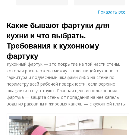
Показать все
Какие бывают фартуки для
Модные фартуки
Кухонный фартук
кухни и что выбрать.
Требования к кухонному
фартуку
Фартук на кухне
Съемный фартук
Кухонный фартук — это покрытие на той части стены,
которая расположена между столешницей кухонного
гарнитура и подвесными шкафами либо на стене по
периметру всей рабочей поверхности, если верхние
Самоклеющийся
шкафчики отсутствуют. Главная цель использования
Идеальный фартук
фартук
фартука — защита стены от попадания на нее капель
воды из раковины и жировых капель — с кухонной плиты.
Материал для
кухонного фартука