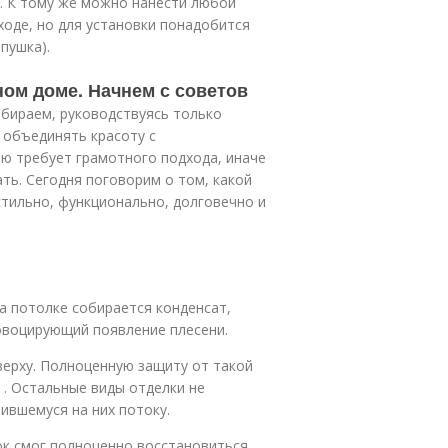
00. К тому же можно нанести любой
ходе, но для установки понадобится
пушка).
ном доме. Начнем с советов
бираем, руководствуясь только
 объединять красоту с
ю требует грамотного подхода, иначе
ть. Сегодня поговорим о том, какой
стильно, функционально, долговечно и
а потолке собирается конденсат,
овоцирующий появление плесени.
ерху. Полноценную защиту от такой
. Остальные виды отделки не
ившемуся на них потоку.
ок смог полноценно восстановиться.