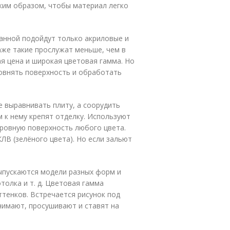
ким образом, чтобы материал легко
анной подойдут только акриловые и
аже такие прослужат меньше, чем в
я цена и широкая цветовая гамма. Но
ровнять поверхность и обработать
 выравнивать плиту, а соорудить
 к нему крепят отделку. Используют
 ровную поверхность любого цвета.
ЛВ (зелёного цвета). Но если зальют
ыпускаются модели разных форм и
толка и т. д. Цветовая гамма
ттенков. Встречается рисунок под
снимают, просушивают и ставят на