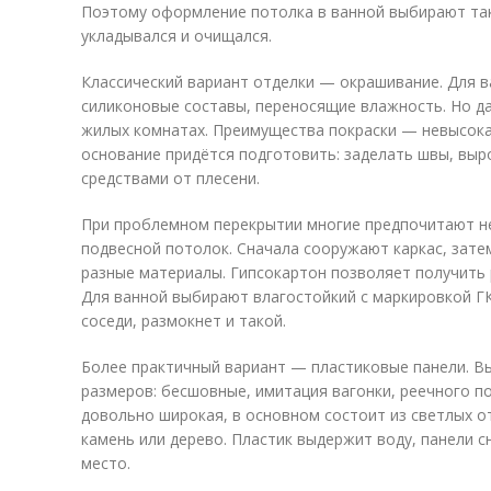
Поэтому оформление потолка в ванной выбирают та
укладывался и очищался.
Классический вариант отделки — окрашивание. Для в
силиконовые составы, переносящие влажность. Но д
жилых комнатах. Преимущества покраски — невысока
основание придётся подготовить: заделать швы, вы
средствами от плесени.
При проблемном перекрытии многие предпочитают не
подвесной потолок. Сначала сооружают каркас, затем
разные материалы. Гипсокартон позволяет получить
Для ванной выбирают влагостойкий с маркировкой ГК
соседи, размокнет и такой.
Более практичный вариант — пластиковые панели. В
размеров: бесшовные, имитация вагонки, реечного по
довольно широкая, в основном состоит из светлых о
камень или дерево. Пластик выдержит воду, панели 
место.