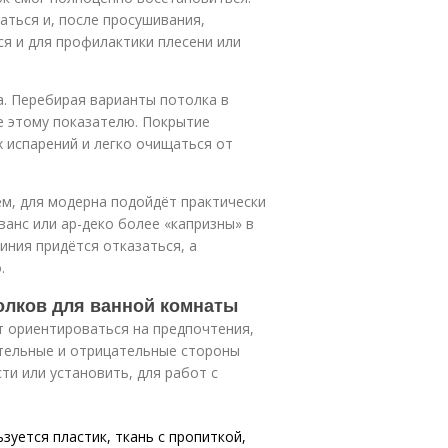
ться и, после просушивания,
ся и для профилактики плесени или
. Перебирая варианты потолка в
е этому показателю. Покрытие
 испарений и легко очищаться от
м, для модерна подойдёт практически
ванс или ар-деко более «капризны» в
иния придётся отказаться, а
.
олков для ванной комнаты
т ориентироваться на предпочтения,
тельные и отрицательные стороны
и или установить, для работ с
зуется пластик, ткань с пропиткой,