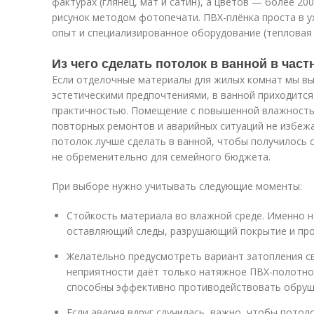
фактурах (глянец, мат и сатин), а цветов — более 2
рисунок методом фотопечати. ПВХ-плёнка проста в у
опыт и специализированное оборудование (тепловая 
Из чего сделать потолок в ванной в част
Если отделочные материалы для жилых комнат мы вы
эстетическими предпочтениями, в ванной приходится
практичностью. Помещение с повышенной влажность
повторных ремонтов и аварийных ситуаций не избежа
потолок лучше сделать в ванной, чтобы получилось 
не обременительно для семейного бюджета.
При выборе нужно учитывать следующие моменты:
Стойкость материала во влажной среде. Именно н
оставляющий следы, разрушающий покрытие и пр
Желательно предусмотреть вариант затопления св
неприятности даёт только натяжное ПВХ-полотно 
способны эффективно противодействовать обруш
Если авария вдруг случилась, важно, чтобы потол