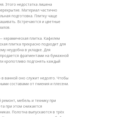
я. Этого недостатка лишена
перекрытие. Материал частично
льная подготовка. Плитку чаще
рашивать. Встречаются и цветные
иалов.
— керамическая плитка. Кафелем
ская плитка прекрасно подходит для
му неудобна в укладке. Для
 продается фрагментами на бумажной
сти кропотливо подгонять каждый
о в ванной оно служит недолго. Чтобы
ыми составами от гниения и плесени.
 ремонт, мебель и технику при
та при этом снижается
ьниках. Полотна выпускаются в трёх