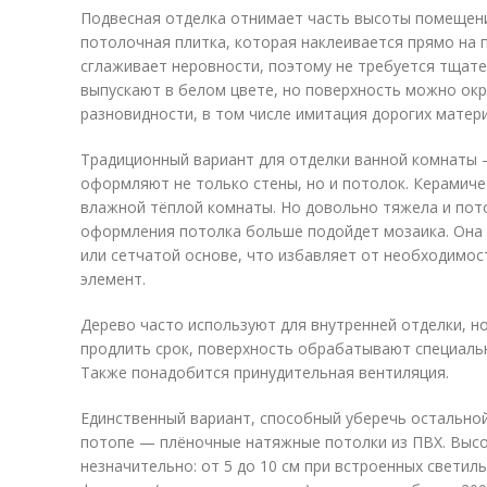
Подвесная отделка отнимает часть высоты помещени
потолочная плитка, которая наклеивается прямо на 
сглаживает неровности, поэтому не требуется тщате
выпускают в белом цвете, но поверхность можно ок
разновидности, в том числе имитация дорогих матер
Традиционный вариант для отделки ванной комнаты 
оформляют не только стены, но и потолок. Керамиче
влажной тёплой комнаты. Но довольно тяжела и пото
оформления потолка больше подойдет мозаика. Она
или сетчатой основе, что избавляет от необходимо
элемент.
Дерево часто используют для внутренней отделки, н
продлить срок, поверхность обрабатывают специальн
Также понадобится принудительная вентиляция.
Единственный вариант, способный уберечь остальной
потопе — плёночные натяжные потолки из ПВХ. Высо
незначительно: от 5 до 10 см при встроенных светил