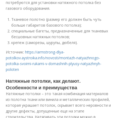
потребуются для установки натяжного потолка без
газового оборудования.
Тканевое полотно (размер его должен быть чуть
больше габаритов базового потолка);
специальные багеты, предназначенные для тканевых
бесшовных натяжных потолков;
крепеж (саморезы, шурупы, дюбеля).
Источник:
https://armstrong-dlya-
potolkov.aystroika.info/novosti/montazh-natyazhnogo-
potolka-svoimi-rukami-v-domashnih-plyusy-natyazhnyh-
poloten
Натяжные потолки, как делают.
Особенности и преимущества
Натяжные потолки – это такая комбинация материалов
из полотна ткани или винила и металлических профилей,
которая украшает потолок, скрывает всего неровности и
другие дефекты, допущенные еще на этапе
строительства. Натягивать эти потолки можно в