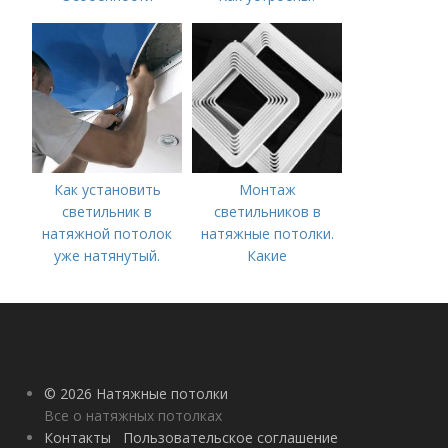
Как установить
Монтаж
светильник в
светильников в
натяжной потолок
натяжные потолки.
уже натянутый.
Какие
Сложности решения
комплектующие
задачи
потребуются?
© 2026 Натяжные потолки
Все о натяжных потолках
Контакты
Пользовательское соглашение