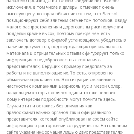
налажено производство точных сведений нет. Все без
исключения, в том числе и дилеры, отмечают очень
высокую цену, которая объясняется тем, что Ваrrisol
позиционируют себя элитным сегментом потолков. Ввиду
малого распространения и дороговизны риск получения
подделки крайне высок, поэтому прежде чем есть
заключать договор с фирмой установщиком, убедитесь в
наличии документов, подтверждающих оригинальность
материала.В отрицательных отзывах фигурирует только
информация о недобросовестных компаниях-
представителях, берущих к примеру предоплату за
работы и не выполняющие их. То есть, откровенно
обманывающих клиентов. Эти ситуации связанные в
частности с компаниями Баррисоль Рус и Мезон Солер,
владельцем которых являлся один и тот же человек.
Кому интересны подробности могут почитать здесь.
Случаи эти ни остались без внимания как
правоохранительных органов так и официального
представителя, который опубликовал на своём сайте
информацию о расторжении сотрудничества.На головном
сайте указана информация лишь о двух представителях-