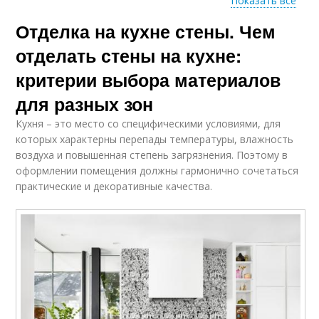
Показать все
Отделка на кухне стены. Чем
Современные
Стены в кухне
материалы
отделать стены на кухне:
критерии выбора материалов
для разных зон
Отделки для
Стены на кухне
кухонных стен
Кухня – это место со специфическими условиями, для
которых характерны перепады температуры, влажность
воздуха и повышенная степень загрязнения. Поэтому в
оформлении помещения должны гармонично сочетаться
практические и декоративные качества.