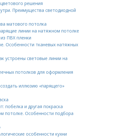
 цветового решения
нутри. Преимущества светодиодной
ва матового потолка
 парящие линии на натяжном потолке
из ПВХ пленки
ве. Особенности тканевых натяжных
ак устроены световые линии на
реечных потолков для оформления
 создать иллюзию «парящего»
аска
т: побелка и другая покраска
ом потолке. Особенности подбора
о
ологические особенности кухни