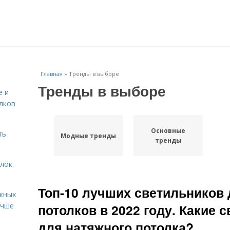
Главная
»
Тренды в выборе
Тренды в выборе
е и
лков
Основные
ть
Модные тренды
тренды
лок.
Топ-10 лучших светильников
жных
учше
потолков в 2022 году. Какие 
для натяжного потолка?